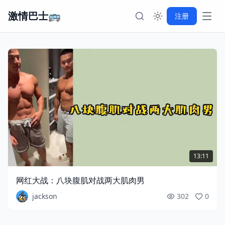
激情巴士🚌
注册
13:11
网红大战：八块腹肌对战两大肌肉男
jackson
302
0