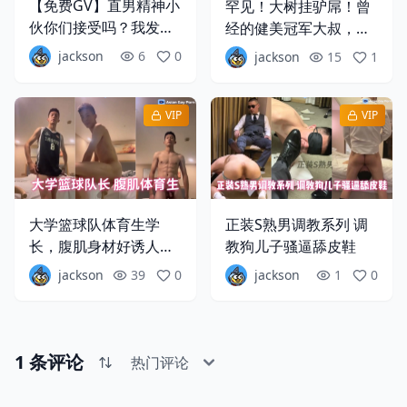
【免费GV】直男精神小
罕见！大树挂驴屌！曾
伙你们接受吗？我发现
经的健美冠军大叔，如
精神小伙的鸡巴都很
今为求生计为金主撸射
jackson
6
0
jackson
15
1
大！而且花一点钱他们
超级大鸡巴 独家18分钟
就会上钩
完整版
VIP
VIP
大学篮球队体育生学
正装S熟男调教系列 调
长，腹肌身材好诱人，
教狗儿子骚逼舔皮鞋
私下原来这么骚很想被
jackson
39
0
jackson
1
0
主人调教
1
条评论