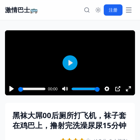
激情巴士🚌
注册
Play
00:00
黑袜大屌00后厕所打飞机，袜子套
在鸡巴上，撸射完洗澡尿尿15分钟