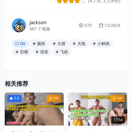
(4.7 分, 3 人评价)
jackson
670
12/2024
987 个视频
GV
厕所
大屌
大陆
小鲜肉
巨根
浴室
飞机
相关推荐
5.0
VIP
VIP
17:54